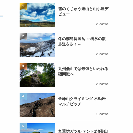
1
雪のくじゅう連山と山小屋デ
ビュー
25 views
2
冬の霧島韓国岳 ～樹氷の散
歩道を歩く～
23 views
3
九州低山では最強といわれる
磯間嶽へ
20 views
4
金峰山クライミング 不動岩
マルチピッチ
18 views
5
九重坊ガツル テント1泊登山