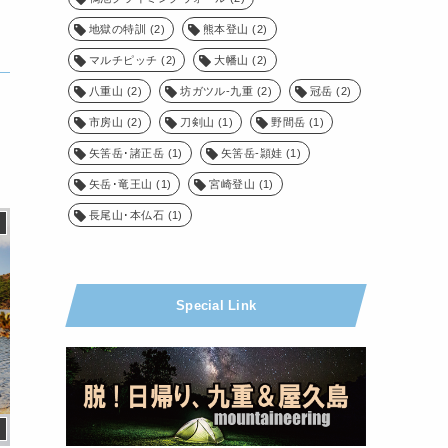
地獄の特訓
(2)
熊本登山
(2)
マルチピッチ
(2)
大幡山
(2)
八重山
(2)
坊ガツル-九重
(2)
冠岳
(2)
市房山
(2)
刀剣山
(1)
野間岳
(1)
矢筈岳･諸正岳
(1)
矢筈岳-頴娃
(1)
矢岳･竜王山
(1)
宮崎登山
(1)
長尾山･本仏石
(1)
Special Link