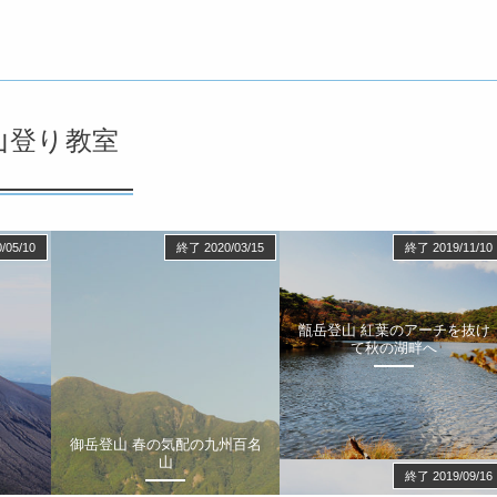
山登り教室
/05/10
終了 2020/03/15
終了 2019/11/10
甑岳登山 紅葉のアーチを抜け
て秋の湖畔へ
御岳登山 春の気配の九州百名
山
終了 2019/09/16