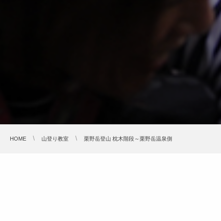
HOME
山登り教室
栗野岳登山 枕木階段～栗野岳温泉側