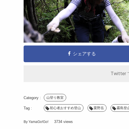
シェアする
Twitter
山登り教室
初心者おすすめ登山
栗野岳
霧島登
By
YamaGo!Go!
3734 views