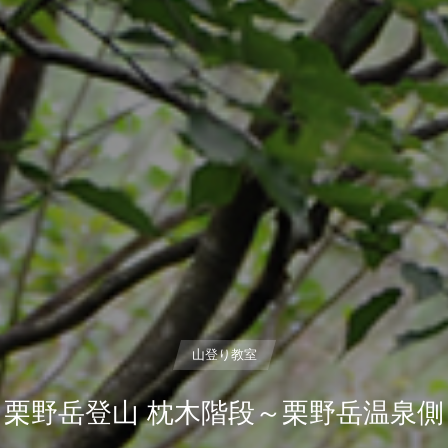
山登り教室
栗野岳登山 枕木階段～栗野岳温泉側