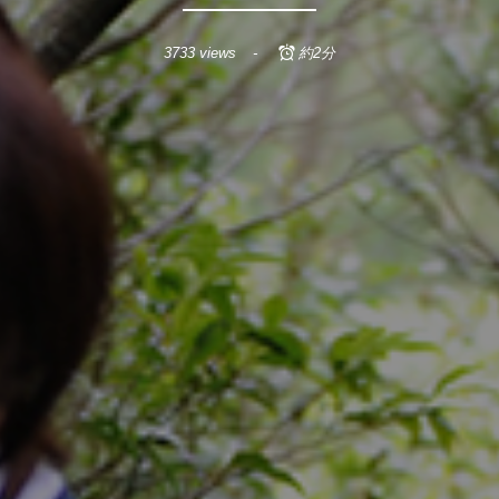
3733 views
約2分