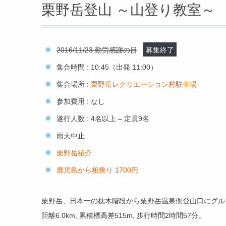
栗野岳登山 ～山登り教室～
2016/11/23 勤労感謝の日
募集終了
集合時間 : 10:45（出発 11:00）
集合場所 :
栗野岳レクリエーション村駐車場
参加費用 : なし
遂行人数 : 4名以上 – 定員9名
雨天中止
栗野岳紹介
鹿児島から相乗り 1700円
栗野岳、日本一の枕木階段から栗野岳温泉側登山口にグル
距離6.0km, 累積標高差515m, 歩行時間2時間57分。