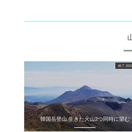
終了 2020
韓国岳登山 生きた火山2つ同時に望む