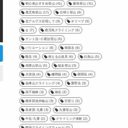
初心者おすすめ登山
(41)
霧島登山
(31)
鹿児島登山
(17)
日帰り登山
(9)
北アルプス目指して
(9)
オリーブ
(9)
ま
(7)
鹿児島クライミング
(6)
テント泊･小屋泊登山
(6)
バリエーション
(6)
韓国岳
(6)
甑岳
(6)
使える山道具
(6)
白鳥山
(5)
高隈山登山
(5)
縦走登山
(5)
大浪池
(4)
磯間嶽
(4)
開聞岳
(4)
金峰山クライミング
(4)
栗野岳
(3)
高千穂峰
(3)
御岳
(3)
藺牟田池外輪山
(3)
沢登り
(3)
長者原-九重
(3)
九重登山
(3)
中岳-九重
(2)
クライミング体験
(2)
鴨池クライミングウォール
(2)