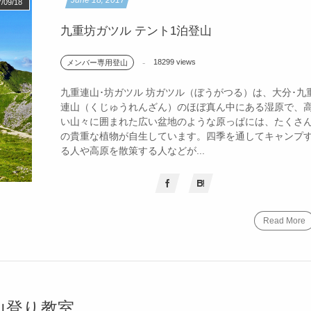
June
18
,
2017
/09/18
九重坊ガツル テント1泊登山
18299 views
メンバー専用登山
九重連山･坊ガツル 坊ガツル（ぼうがつる）は、大分･九
連山（くじゅうれんざん）のほぼ真ん中にある湿原で、
い山々に囲まれた広い盆地のような原っぱには、たくさ
の貴重な植物が自生しています。四季を通してキャンプ
る人や高原を散策する人などが...
Read More
山登り教室