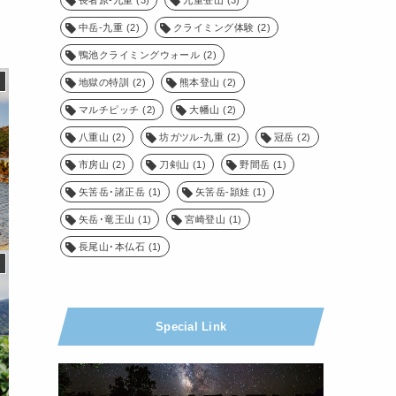
中岳-九重
(2)
クライミング体験
(2)
鴨池クライミングウォール
(2)
地獄の特訓
(2)
熊本登山
(2)
マルチピッチ
(2)
大幡山
(2)
八重山
(2)
坊ガツル-九重
(2)
冠岳
(2)
市房山
(2)
刀剣山
(1)
野間岳
(1)
矢筈岳･諸正岳
(1)
矢筈岳-頴娃
(1)
矢岳･竜王山
(1)
宮崎登山
(1)
長尾山･本仏石
(1)
Special Link