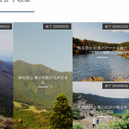
/05/10
終了 2020/03/15
終了 2019/11/10
甑岳登山 紅葉のアーチを抜け
て秋の湖畔へ
御岳登山 春の気配の九州百名
山
終了 2019/09/16
大浪池登山 竜の伝説が残る大
浪池火口周回