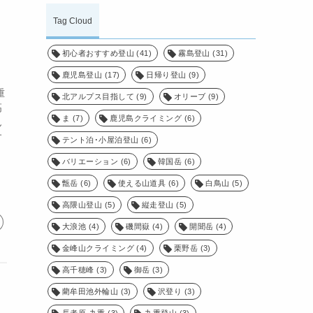
Tag Cloud
初心者おすすめ登山
(41)
霧島登山
(31)
鹿児島登山
(17)
日帰り登山
(9)
重
北アルプス目指して
(9)
オリーブ
(9)
高
ま
(7)
鹿児島クライミング
(6)
ん
す
テント泊･小屋泊登山
(6)
バリエーション
(6)
韓国岳
(6)
甑岳
(6)
使える山道具
(6)
白鳥山
(5)
高隈山登山
(5)
縦走登山
(5)
大浪池
(4)
磯間嶽
(4)
開聞岳
(4)
金峰山クライミング
(4)
栗野岳
(3)
高千穂峰
(3)
御岳
(3)
藺牟田池外輪山
(3)
沢登り
(3)
長者原-九重
(3)
九重登山
(3)