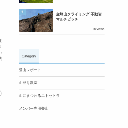
5
金峰山クライミング 不動岩
マルチピッチ
18 views
住
は
い
Category
法
登山レポート
山登り教室
山にまつわるエトセトラ
メンバー専用登山