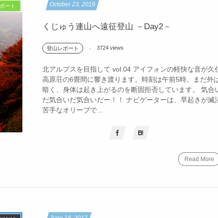
October
23
,
2019
ポート
くじゅう連山へ遠征登山 －Day2－
3724 views
登山レポート
北アルプスを目指して vol.04 アイフォンの軽快な音が久
高原荘の6畳間に響き渡ります。時刻は午前5時。まだ外
暗く、身体は起き上がるのを断固拒否しています。 気合
だ気合いだ気合いだー！！ ナビゲーターは、早起きが滅
苦手なオリーブで...
Read More