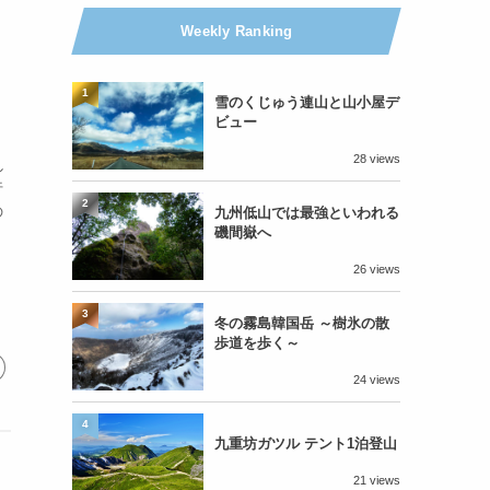
Weekly Ranking
1
雪のくじゅう連山と山小屋デ
ビュー
28 views
し
行
2
の
九州低山では最強といわれる
磯間嶽へ
あ
26 views
3
冬の霧島韓国岳 ～樹氷の散
歩道を歩く～
24 views
4
九重坊ガツル テント1泊登山
21 views