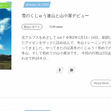
January
14
,
2020
ポート
雪のくじゅう連山と山小屋デビュー
7139 views
登山レポート
北アルプスをめざして vol.7 令和2年1月13～14日。新調
たアイゼンをザックに詰め込んで、冬山トレーニングに
ってきました。やってきたのは真冬のくじゅう！初めて
冬山、そして初めての山小屋泊です。 今回の行程は2日
わせて約16キロ...
Read More