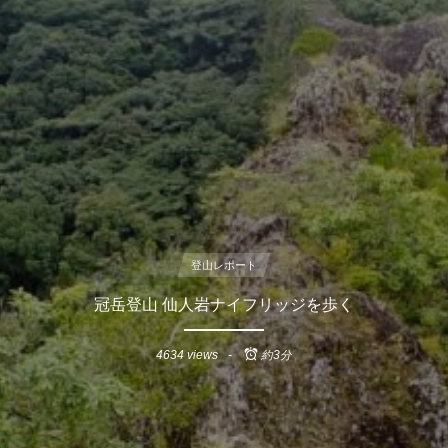
登山レポート
冠岳登山 仙人岩ナイフリッジを歩く
4634 views
約3分