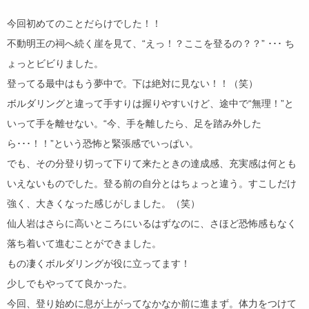
今回初めてのことだらけでした！！
不動明王の祠へ続く崖を見て、“えっ！？ここを登るの？？” ･･･ ち
ょっとビビりました。
登ってる最中はもう夢中で。下は絶対に見ない！！（笑）
ボルダリングと違って手すりは握りやすいけど、途中で“無理！”と
いって手を離せない。“今、手を離したら、足を踏み外した
ら･･･！！”という恐怖と緊張感でいっぱい。
でも、その分登り切って下りて来たときの達成感、充実感は何とも
いえないものでした。登る前の自分とはちょっと違う。すこしだけ
強く、大きくなった感じがしました。（笑）
仙人岩はさらに高いところにいるはずなのに、さほど恐怖感もなく
落ち着いて進むことができました。
もの凄くボルダリングが役に立ってます！
少しでもやってて良かった。
今回、登り始めに息が上がってなかなか前に進まず。体力をつけて