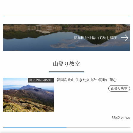
藺牟田池外輪山で秋を満喫
山登り教室
韓国岳登山 生きた火山2つ同時に望む
終了 2020/05/10
山登り教室
6642 views