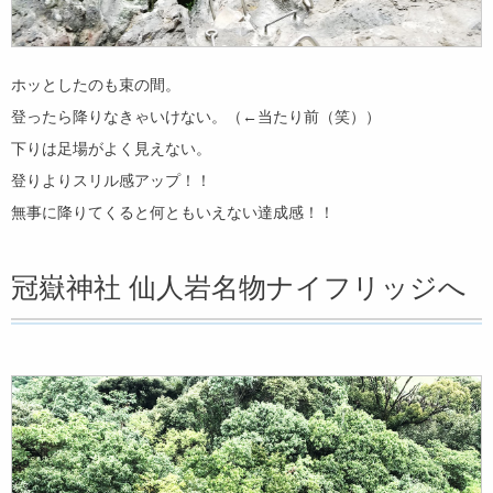
ホッとしたのも束の間。
登ったら降りなきゃいけない。（←当たり前（笑））
下りは足場がよく見えない。
登りよりスリル感アップ！！
無事に降りてくると何ともいえない達成感！！
冠嶽神社 仙人岩名物ナイフリッジへ