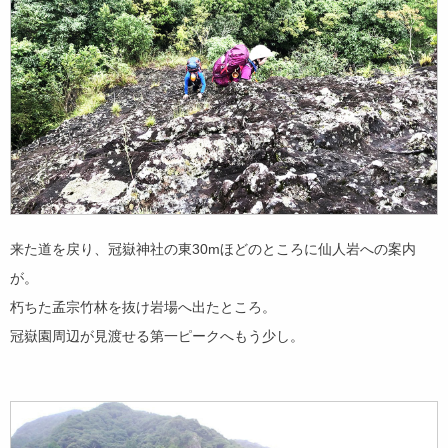
来た道を戻り、冠嶽神社の東30mほどのところに仙人岩への案内
が。
朽ちた孟宗竹林を抜け岩場へ出たところ。
冠嶽園周辺が見渡せる第一ピークへもう少し。