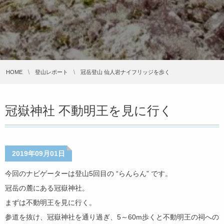
HOME
登山レポート
冠岳登山 仙人岩ナイフリッジを歩く
冠嶽神社 不動明王を見に行く
2019年09月01日
今回のナビゲーターは登山5回目の “らんらん” です。
冠岳の麓にある冠嶽神社。
まずは不動明王を見に行く。
参道を抜け、冠嶽神社を通り過ぎ、5～60m歩くと不動明王の祠への