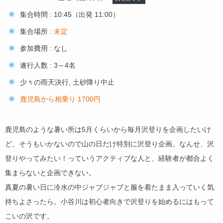
集合時間 : 10:45（出発 11:00）
集合場所 :
未定
参加費用 : なし
遂行人数 : 3～4名
少々の雨天決行, 土砂降り中止
鹿児島から相乗り 1700円
鹿児島のような暑い所は5月くらいから毎月沢登りを企画したいけ
ど、そうもいかないので山の日だけ特別に沢登り企画。なんせ、沢
登りやってみたい！っていうアクティブな人と、経験者が都合よく
集まらないと企画できない。
真夏の暑い日に冷水の中ジャブジャブと服を着たまま入っていく気
持ちよさったら。小谷川は初心者向きで沢登りを始めるにはもって
こいの沢です。