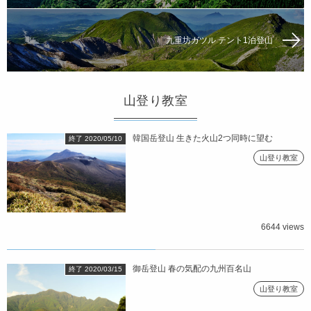
九重坊ガツル テント1泊登山
山登り教室
韓国岳登山 生きた火山2つ同時に望む
終了 2020/05/10
山登り教室
6644 views
御岳登山 春の気配の九州百名山
終了 2020/03/15
山登り教室