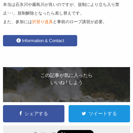
本当は石氷川や霧島川が良いのですが、規制により立ち入り禁
止･･･。規制解除となったら差し替えです。
また、参加には
沢登り道具
と事前のロープ講習が必要。
Information & Contact
この記事が気に入ったら
いいね ! しよう
シェアする
ツイートする