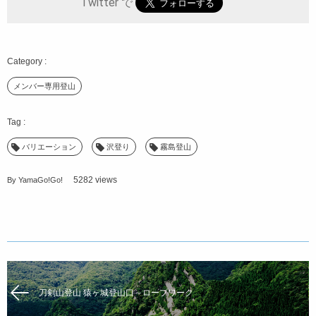
Twitter で
メンバー専用登山
バリエーション
沢登り
霧島登山
5282 views
By
YamaGo!Go!
刀剣山登山 猿ヶ城登山口～ロープワーク