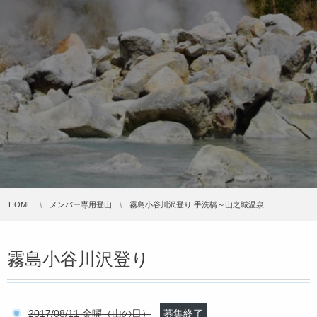
HOME
メンバー専用登山
霧島小谷川沢登り 手洗橋～山之城温泉
霧島小谷川沢登り
2017/08/11 金曜（山の日）
募集終了