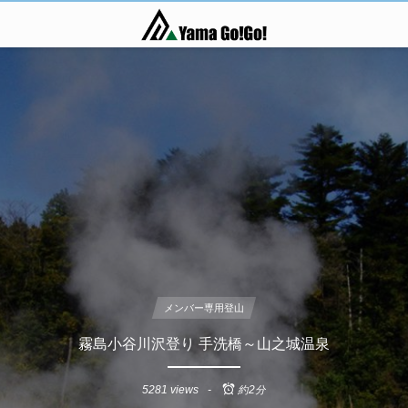
メンバー専用登山
霧島小谷川沢登り 手洗橋～山之城温泉
5281 views
約2分