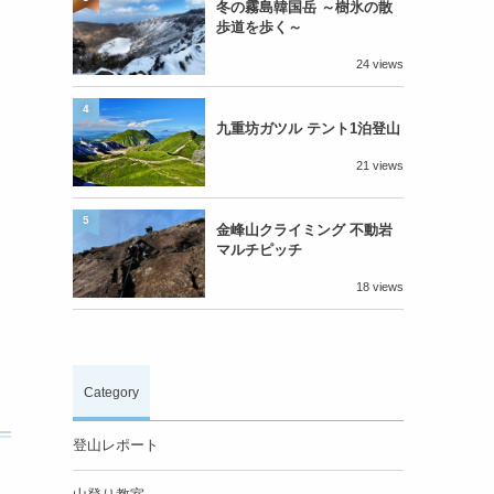
冬の霧島韓国岳 ～樹氷の散
歩道を歩く～
24 views
4
九重坊ガツル テント1泊登山
21 views
5
金峰山クライミング 不動岩
マルチピッチ
18 views
Category
登山レポート