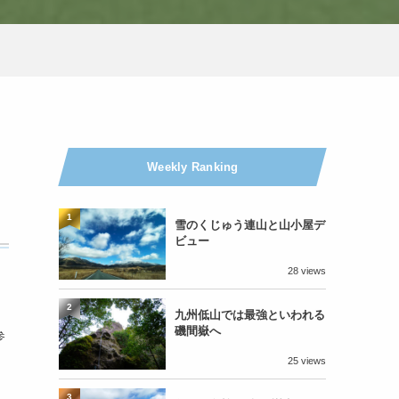
Weekly Ranking
1
雪のくじゅう連山と山小屋デ
ビュー
28 views
2
九州低山では最強といわれる
磯間嶽へ
参
25 views
3