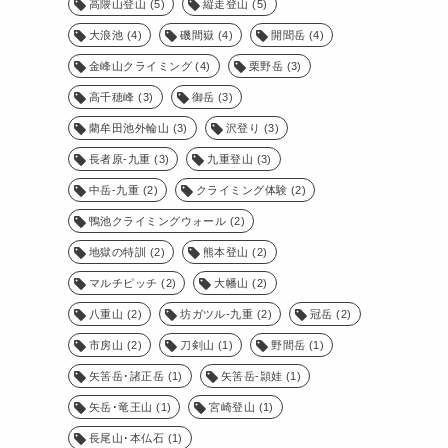
高隈山登山
(5)
縦走登山
(5)
大浪池
(4)
磯間嶽
(4)
開聞岳
(4)
金峰山クライミング
(4)
栗野岳
(3)
高千穂峰
(3)
御岳
(3)
藺牟田池外輪山
(3)
沢登り
(3)
長者原-九重
(3)
九重登山
(3)
中岳-九重
(2)
クライミング体験
(2)
鴨池クライミングウォール
(2)
地獄の特訓
(2)
熊本登山
(2)
マルチピッチ
(2)
大幡山
(2)
八重山
(2)
坊ガツル-九重
(2)
冠岳
(2)
市房山
(2)
刀剣山
(1)
野間岳
(1)
矢筈岳･諸正岳
(1)
矢筈岳-頴娃
(1)
矢岳･竜王山
(1)
宮崎登山
(1)
長尾山･本仏石
(1)