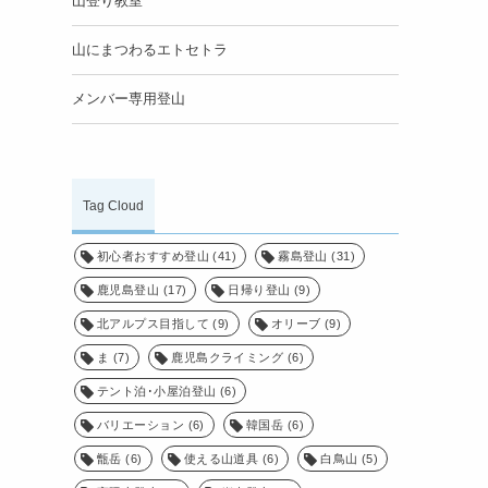
山登り教室
山にまつわるエトセトラ
メンバー専用登山
Tag Cloud
初心者おすすめ登山
(41)
霧島登山
(31)
鹿児島登山
(17)
日帰り登山
(9)
北アルプス目指して
(9)
オリーブ
(9)
ま
(7)
鹿児島クライミング
(6)
テント泊･小屋泊登山
(6)
バリエーション
(6)
韓国岳
(6)
甑岳
(6)
使える山道具
(6)
白鳥山
(5)