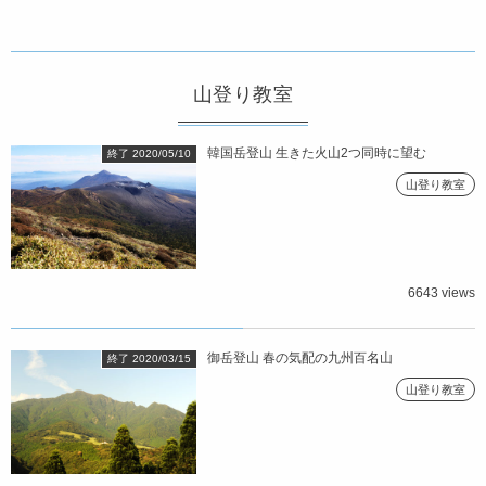
山登り教室
韓国岳登山 生きた火山2つ同時に望む
終了 2020/05/10
山登り教室
6643 views
御岳登山 春の気配の九州百名山
終了 2020/03/15
山登り教室