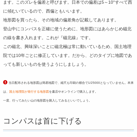
ます。このズレを偏差と呼びます。日本での偏差は5～10°すべて西
に傾むいているので、西偏ともいいます。
地形図を買ったら、その地域の偏差角が記載してあります。
登山中にコンパスを正確に使うために、地形図にはあらかじめ磁北
の線を書き入れます。これが『磁北線』です。
この磁北、興味深いことに磁北極は常に動いているため、国土地理
院では10年ごとに修正しています。だから、どのタイプに地図であ
っても新しいものを使うようにしましょう。
当日配布される地形図は簡易地図で、縮尺も印刷の都合で1/25000となっていません。本来
は、
国土地理院が発行する地形図
を書店やオンラインで購入します。
一度、行ってみたい山の地形図を購入してみるといいでしょう。
コンパスは首に下げる