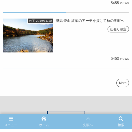
5455 views
甑岳登山 紅葉のアーチを抜けて秋の湖畔へ
終了 2019/11/10
山登り教室
5453 views
More
contact
メニュー
ホーム
先頭へ
検索